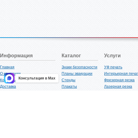
Информация
Каталог
Услуги
Главная
Знаки безопасности
УФ печать
О компании
Планы эвакуации
Интерьерная печа
Консультация в Max
Контакты
Стенды
Фрезерная резка
Доставка
Плакаты
Лазерная резка
Акции
Таблички
Плоттерная резка
Как купить?
Наклейки
Вакуумная формов
Поставщикам
Трафареты
Ламинация
Оптовым покупателям
Рекламная продукция
3D-печать
Карта сайта
Изделий из пластика
Гибка оргстекла
Клиенты
Сварочные работ
Нормативная документация
Рубка листового м