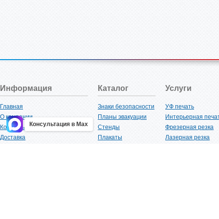
Информация
Каталог
Услуги
Главная
Знаки безопасности
УФ печать
О компании
Планы эвакуации
Интерьерная печа
Консультация в Max
Контакты
Стенды
Фрезерная резка
Доставка
Плакаты
Лазерная резка
Акции
Таблички
Плоттерная резка
Как купить?
Наклейки
Вакуумная формов
Поставщикам
Трафареты
Ламинация
Оптовым покупателям
Рекламная продукция
3D-печать
Карта сайта
Изделий из пластика
Гибка оргстекла
Клиенты
Сварочные работ
Нормативная документация
Рубка листового м