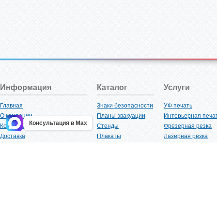
Информация
Каталог
Услуги
Главная
Знаки безопасности
УФ печать
О компании
Планы эвакуации
Интерьерная печа
Консультация в Max
Контакты
Стенды
Фрезерная резка
Доставка
Плакаты
Лазерная резка
Акции
Таблички
Плоттерная резка
Как купить?
Наклейки
Вакуумная формов
Поставщикам
Трафареты
Ламинация
Оптовым покупателям
Рекламная продукция
3D-печать
Карта сайта
Изделий из пластика
Гибка оргстекла
Клиенты
Сварочные работ
Нормативная документация
Рубка листового м