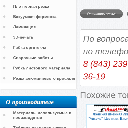
Плоттерная резка
Оставить отзыв
Вакуумная формовка
Ламинация
По вопрос
3D-печать
Гибка оргстекла
по телефо
Сварочные работы
8 (843) 239
Рубка листового материала
36-19
Резка алюминиевого профиля
Похожие т
О производителе
Материалы используемые в
Женская именная ли
йка
производстве
"Айсель". Цветная, Ва
Таблица размеров знаков