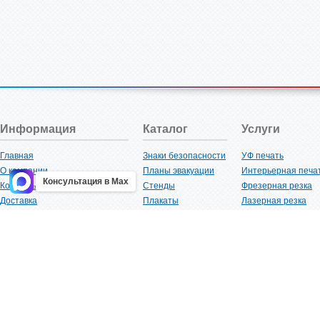
Информация
Каталог
Услуги
Главная
Знаки безопасности
УФ печать
О компании
Планы эвакуации
Интерьерная печа
Консультация в Max
Контакты
Стенды
Фрезерная резка
Доставка
Плакаты
Лазерная резка
Акции
Таблички
Плоттерная резка
Как купить?
Наклейки
Вакуумная формов
Поставщикам
Трафареты
Ламинация
Оптовым покупателям
Рекламная продукция
3D-печать
Карта сайта
Изделий из пластика
Гибка оргстекла
Клиенты
Сварочные работ
Нормативная документация
Рубка листового м