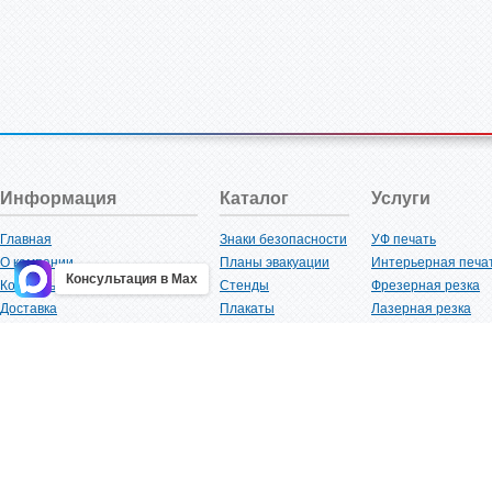
Информация
Каталог
Услуги
Главная
Знаки безопасности
УФ печать
О компании
Планы эвакуации
Интерьерная печа
Консультация в Max
Контакты
Стенды
Фрезерная резка
Доставка
Плакаты
Лазерная резка
Акции
Таблички
Плоттерная резка
Как купить?
Наклейки
Вакуумная формов
Поставщикам
Трафареты
Ламинация
Оптовым покупателям
Рекламная продукция
3D-печать
Карта сайта
Изделий из пластика
Гибка оргстекла
Клиенты
Сварочные работ
Нормативная документация
Рубка листового м