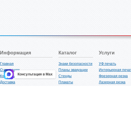
Информация
Каталог
Услуги
Главная
Знаки безопасности
УФ печать
О компании
Планы эвакуации
Интерьерная печа
Консультация в Max
Контакты
Стенды
Фрезерная резка
Доставка
Плакаты
Лазерная резка
Акции
Таблички
Плоттерная резка
Как купить?
Наклейки
Вакуумная формов
Поставщикам
Трафареты
Ламинация
Оптовым покупателям
Рекламная продукция
3D-печать
Карта сайта
Изделий из пластика
Гибка оргстекла
Клиенты
Сварочные работ
Нормативная документация
Рубка листового м