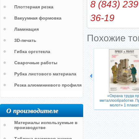
8 (843) 239
Плоттерная резка
36-19
Вакуумная формовка
Ламинация
Похожие т
3D-печать
Гибка оргстекла
Сварочные работы
Рубка листового материала
Резка алюминиевого профиля
ванный
«Стрижка газонов и зарослей.
«Охрана труда п
» 3
Бензиновый триммер-кусторез» 1
металлообработке. П
плакат
молот» 1 плакат
О производителе
Материалы используемые в
производстве
Таблица размеров знаков