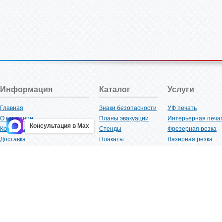
Информация
Каталог
Услуги
Главная
Знаки безопасности
УФ печать
О компании
Планы эвакуации
Интерьерная печа
Консультация в Max
Контакты
Стенды
Фрезерная резка
Доставка
Плакаты
Лазерная резка
Акции
Таблички
Плоттерная резка
Как купить?
Наклейки
Вакуумная формов
Поставщикам
Трафареты
Ламинация
Оптовым покупателям
Рекламная продукция
3D-печать
Карта сайта
Изделий из пластика
Гибка оргстекла
Клиенты
Сварочные работ
Нормативная документация
Рубка листового м