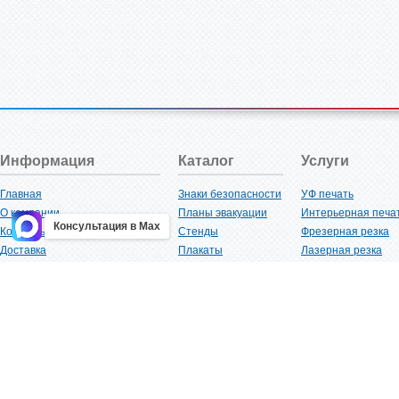
Информация
Каталог
Услуги
Главная
Знаки безопасности
УФ печать
О компании
Планы эвакуации
Интерьерная печа
Консультация в Max
Контакты
Стенды
Фрезерная резка
Доставка
Плакаты
Лазерная резка
Акции
Таблички
Плоттерная резка
Как купить?
Наклейки
Вакуумная формов
Поставщикам
Трафареты
Ламинация
Оптовым покупателям
Рекламная продукция
3D-печать
Карта сайта
Изделий из пластика
Гибка оргстекла
Клиенты
Сварочные работ
Нормативная документация
Рубка листового м