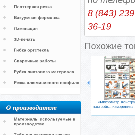
Плоттерная резка
8 (843) 239
Вакуумная формовка
36-19
Ламинация
3D-печать
Похожие т
Гибка оргстекла
Сварочные работы
Рубка листового материала
Резка алюминиевого профиля
я.
«Микрометр. Констру
О производителе
ы» 1
настройка, измерения» 
Материалы используемые в
производстве
Таблица размеров знаков