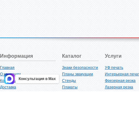
Информация
Каталог
Услуги
Главная
Знаки безопасности
УФ печать
О компании
Планы эвакуации
Интерьерная печа
Консультация в Max
Контакты
Стенды
Фрезерная резка
Доставка
Плакаты
Лазерная резка
Акции
Таблички
Плоттерная резка
Как купить?
Наклейки
Вакуумная формов
Поставщикам
Трафареты
Ламинация
Оптовым покупателям
Рекламная продукция
3D-печать
Карта сайта
Изделий из пластика
Гибка оргстекла
Клиенты
Сварочные работ
Нормативная документация
Рубка листового м