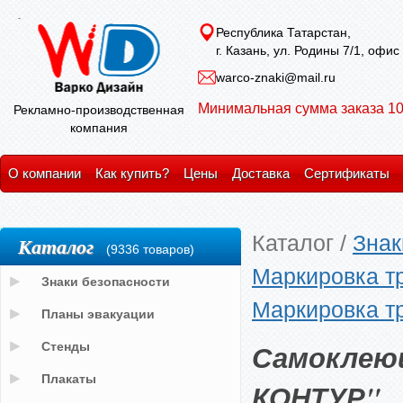
Республика Татарстан,
г. Казань, ул. Родины 7/1, офис
warco-znaki@mail.ru
Минимальная сумма заказа 10
Рекламно-производственная
компания
О компании
Как купить?
Цены
Доставка
Сертификаты
Каталог
/
Знак
Каталог
(9336 товаров)
Маркировка т
Знаки безопасности
Маркировка т
Планы эвакуации
Самоклею
Стенды
Плакаты
КОНТУР"