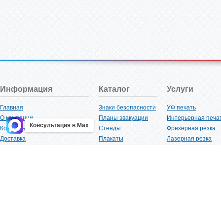
Информация
Каталог
Услуги
Главная
Знаки безопасности
УФ печать
О компании
Планы эвакуации
Интерьерная печа
Консультация в Max
Контакты
Стенды
Фрезерная резка
Доставка
Плакаты
Лазерная резка
Акции
Таблички
Плоттерная резка
Как купить?
Наклейки
Вакуумная формов
Поставщикам
Трафареты
Ламинация
Оптовым покупателям
Рекламная продукция
3D-печать
Карта сайта
Изделий из пластика
Гибка оргстекла
Клиенты
Сварочные работ
Нормативная документация
Рубка листового м