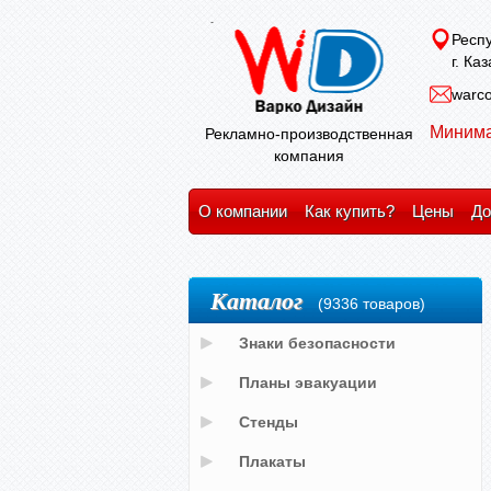
Респу
г. Ка
warco
Минима
Рекламно-производственная
компания
О компании
Как купить?
Цены
До
Каталог
(9336 товаров)
Знаки безопасности
Планы эвакуации
Стенды
Плакаты