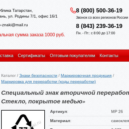
8 (800) 500-36-19
блика Татарстан,
зань, ул. Родины 7/1, офис 16/1
Звонок со всех регионов Росси
-znaki@mail.ru
8 (843) 239-36-19
Пн. - Пт.: с 8:00 до 17:00
льная сумма заказа 1000 руб.
ставка
Сертификаты
Оптовым покупателям
Контакты
Каталог
/
Знаки безопасности
/
Маркировочная продукция
/
Маркировка для переработки (коды переработки)
Специальный знак вторичной переработ
Стекло, покрытое медью»
Артикул
:
MP 26
Материал
:
самокле