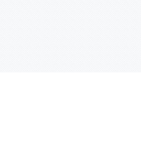
Контактная информация
ул. Родины 7/1, офис 16/1
(второй этаж)
E-mail:
warco-znaki@mail.ru
239-36-21
Тел.:
8 (843)
239-36-19