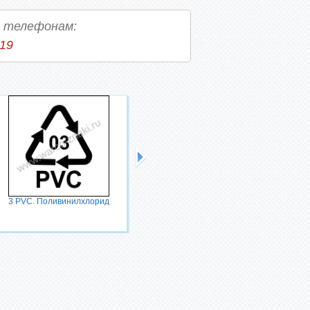
о телефонам:
-19
3 PVC. Поливинилхлорид
4 PELD. Полиэтилен низкой
плотности