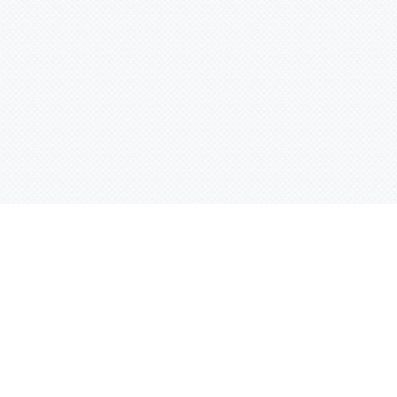
Услуги
Адрес:
РТ, г. Казань, 
асности
УФ печать
ации
Интерьерная печать
Фрезерная резка
Лазерная резка
Плоттерная резка
Вакуумная формовка