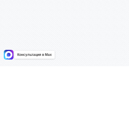
Консультация в Max
Информация
Каталог
Главная
Знаки безоп
О компании
Планы эваку
Контакты
Стенды
Доставка
Плакаты
Акции
Таблички
Как купить?
Наклейки