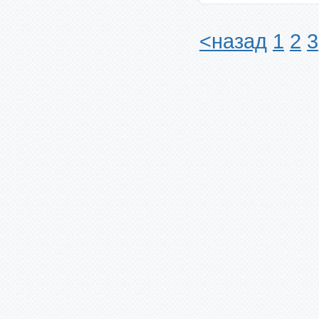
<назад
1
2
3