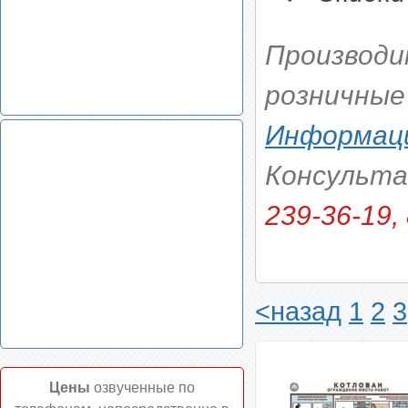
Производи
розничные
Информаци
Консульт
239-36-19, 
<назад
1
2
3
Цены
озвученные по