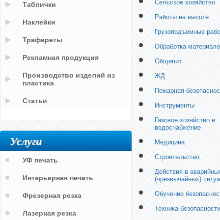
Сельское хозяйство
Таблички
Работы на высоте
Наклейки
Грузоподъемные раб
Трафареты
Обработка материало
Рекламная продукция
Общепит
Производство изделий из
ЖД
пластика
Пожарная безопаснос
Статьи
Инструменты
Газовое хозяйство и
водоснабжение
Услуги
Медицина
Строительство
УФ печать
Действия в аварийны
Интерьерная печать
(чрезвычайных) ситу
Обучение безопаснос
Фрезерная резка
Техника безопасност
Лазерная резка