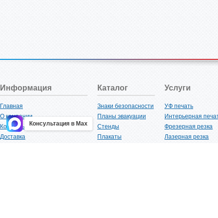
Информация
Каталог
Услуги
Главная
Знаки безопасности
УФ печать
О компании
Планы эвакуации
Интерьерная печа
Консультация в Max
Контакты
Стенды
Фрезерная резка
Доставка
Плакаты
Лазерная резка
Акции
Таблички
Плоттерная резка
Как купить?
Наклейки
Вакуумная формов
Поставщикам
Трафареты
Ламинация
Оптовым покупателям
Рекламная продукция
3D-печать
Карта сайта
Изделий из пластика
Гибка оргстекла
Клиенты
Сварочные работ
Нормативная документация
Рубка листового м