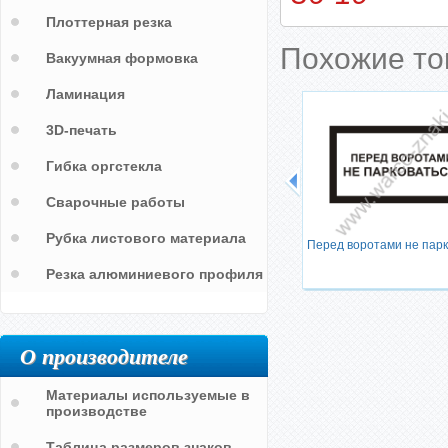
Плоттерная резка
Похожие т
Вакуумная формовка
Ламинация
3D-печать
Гибка оргстекла
Сварочные работы
рации
Рубка листового материала
Перед воротами не парк
Резка алюминиевого профиля
О производителе
Материалы используемые в
производстве
Таблица размеров знаков