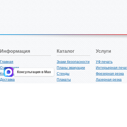
Информация
Каталог
Услуги
Главная
Знаки безопасности
УФ печать
О компании
Планы эвакуации
Интерьерная печа
Консультация в Max
Контакты
Стенды
Фрезерная резка
Доставка
Плакаты
Лазерная резка
Акции
Таблички
Плоттерная резка
Как купить?
Наклейки
Вакуумная формов
Поставщикам
Трафареты
Ламинация
Оптовым покупателям
Рекламная продукция
3D-печать
Карта сайта
Изделий из пластика
Гибка оргстекла
Клиенты
Сварочные работ
Нормативная документация
Рубка листового м