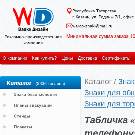
Республика Татарстан,
г. Казань, ул. Родины 7/1, офис
warco-znaki@mail.ru
Минимальная сумма заказа 10
Рекламно-производственная
компания
О компании
Как купить?
Цены
Доставка
Сертификаты
Каталог
/
Знак
Каталог
(9336 товаров)
Знаки для об
Знаки безопасности
Знаки для тор
Планы эвакуации
Табличка 
Стенды
Плакаты
телефону