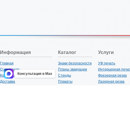
Информация
Каталог
Услуги
Главная
Знаки безопасности
УФ печать
О компании
Планы эвакуации
Интерьерная печа
Консультация в Max
Контакты
Стенды
Фрезерная резка
Доставка
Плакаты
Лазерная резка
Акции
Таблички
Плоттерная резка
Как купить?
Наклейки
Вакуумная формов
Поставщикам
Трафареты
Ламинация
Оптовым покупателям
Рекламная продукция
3D-печать
Карта сайта
Изделий из пластика
Гибка оргстекла
Клиенты
Сварочные работ
Нормативная документация
Рубка листового м