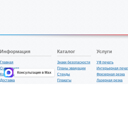
Информация
Каталог
Услуги
Главная
Знаки безопасности
УФ печать
О компании
Планы эвакуации
Интерьерная печа
Консультация в Max
Контакты
Стенды
Фрезерная резка
Доставка
Плакаты
Лазерная резка
Акции
Таблички
Плоттерная резка
Как купить?
Наклейки
Вакуумная формов
Поставщикам
Трафареты
Ламинация
Оптовым покупателям
Рекламная продукция
3D-печать
Карта сайта
Изделий из пластика
Гибка оргстекла
Клиенты
Сварочные работ
Нормативная документация
Рубка листового м