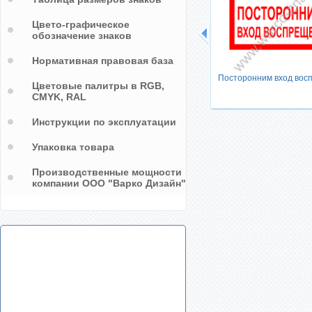
Цвето-графическое
обозначение знаков
в
Нормативная правовая база
ен
Посторонним вход вос
Цветовые палитры в RGB,
CMYK, RAL
Инструкции по эксплуатации
Упаковка товара
Производственные мощности
компании ООО "Варко Дизайн"