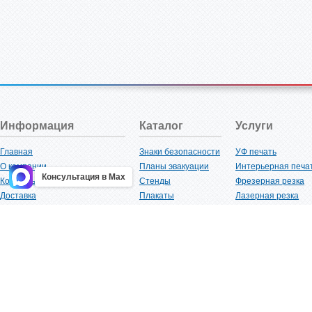
Информация
Каталог
Услуги
Главная
Знаки безопасности
УФ печать
О компании
Планы эвакуации
Интерьерная печа
Консультация в Max
Контакты
Стенды
Фрезерная резка
Доставка
Плакаты
Лазерная резка
Акции
Таблички
Плоттерная резка
Как купить?
Наклейки
Вакуумная формов
Поставщикам
Трафареты
Ламинация
Оптовым покупателям
Рекламная продукция
3D-печать
Карта сайта
Изделий из пластика
Гибка оргстекла
Клиенты
Сварочные работ
Нормативная документация
Рубка листового м