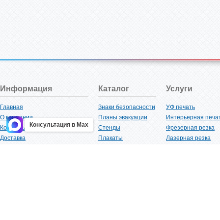
Информация
Каталог
Услуги
Главная
Знаки безопасности
УФ печать
О компании
Планы эвакуации
Интерьерная печа
Консультация в Max
Контакты
Стенды
Фрезерная резка
Доставка
Плакаты
Лазерная резка
Акции
Таблички
Плоттерная резка
Как купить?
Наклейки
Вакуумная формов
Поставщикам
Трафареты
Ламинация
Оптовым покупателям
Рекламная продукция
3D-печать
Карта сайта
Изделий из пластика
Гибка оргстекла
Клиенты
Сварочные работ
Нормативная документация
Рубка листового м