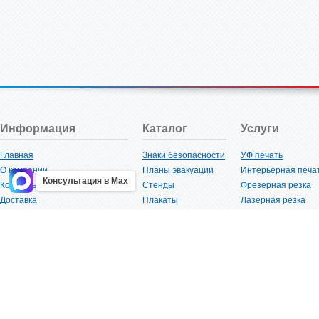
Информация
Каталог
Услуги
Главная
Знаки безопасности
УФ печать
О компании
Планы эвакуации
Интерьерная печа
Консультация в Max
Контакты
Стенды
Фрезерная резка
Доставка
Плакаты
Лазерная резка
Акции
Таблички
Плоттерная резка
Как купить?
Наклейки
Вакуумная формов
Поставщикам
Трафареты
Ламинация
Оптовым покупателям
Рекламная продукция
3D-печать
Карта сайта
Изделий из пластика
Гибка оргстекла
Клиенты
Сварочные работ
Нормативная документация
Рубка листового м