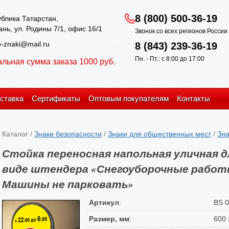
8 (800) 500-36-19
блика Татарстан,
зань, ул. Родины 7/1, офис 16/1
Звонок со всех регионов Росси
-znaki@mail.ru
8 (843) 239-36-19
Пн. - Пт.: с 8:00 до 17:00
льная сумма заказа 1000 руб.
ставка
Сертификаты
Оптовым покупателям
Контакты
Каталог
/
Знаки безопасности
/
Знаки для общественных мест
/
Зна
Стойка переносная напольная уличная 
виде штендера «Снегоуборочные работы
Машины не парковать»
Артикул
:
BS 
Размер, мм
:
600 