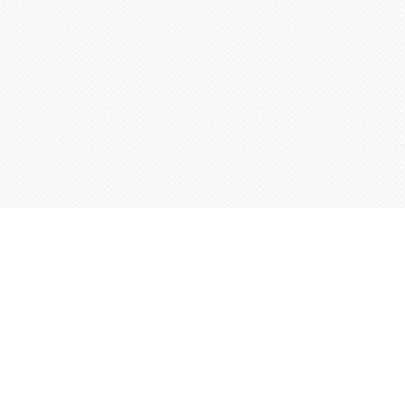
Контактная информация
ул. Родины 7/1, офис 16/1
(второй этаж)
E-mail:
warco-znaki@mail.ru
239-36-21
Тел.:
8 (843)
239-36-19