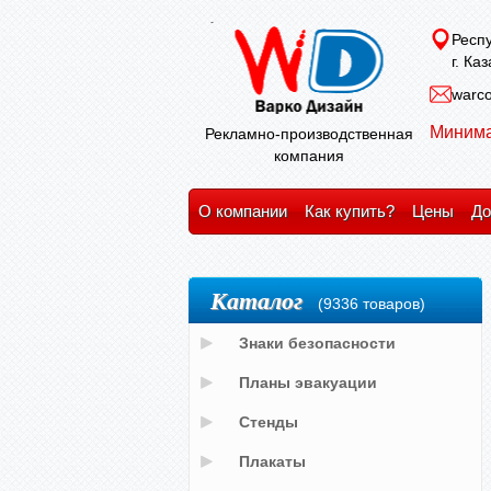
Респу
г. Ка
warco
Минима
Рекламно-производственная
компания
О компании
Как купить?
Цены
До
Каталог
(9336 товаров)
Знаки безопасности
Планы эвакуации
Стенды
Плакаты