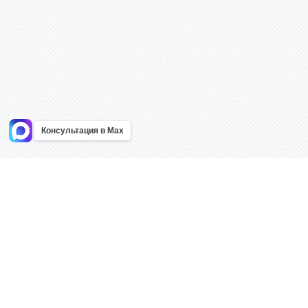
Консультация в Max
Информация
Каталог
Главная
Знаки безоп
О компании
Планы эваку
Контакты
Стенды
Доставка
Плакаты
Акции
Таблички
Как купить?
Наклейки