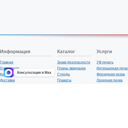
Информация
Каталог
Услуги
Главная
Знаки безопасности
УФ печать
О компании
Планы эвакуации
Интерьерная печа
Консультация в Max
Контакты
Стенды
Фрезерная резка
Доставка
Плакаты
Лазерная резка
Акции
Таблички
Плоттерная резка
Как купить?
Наклейки
Вакуумная формов
Поставщикам
Трафареты
Ламинация
Оптовым покупателям
Рекламная продукция
3D-печать
Карта сайта
Изделий из пластика
Гибка оргстекла
Клиенты
Сварочные работ
Нормативная документация
Рубка листового м