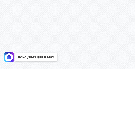
Консультация в Max
Информация
Каталог
Главная
Знаки безоп
О компании
Планы эваку
Контакты
Стенды
Доставка
Плакаты
Акции
Таблички
Как купить?
Наклейки