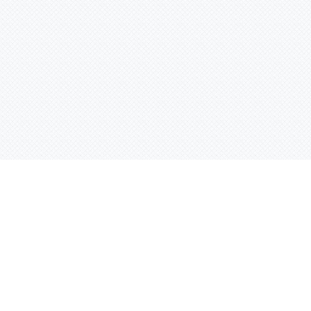
Контактная информация
ул. Родины 7/1, офис 16/1
(второй этаж)
E-mail:
warco-znaki@mail.ru
239-36-21
Тел.:
8 (843)
239-36-19