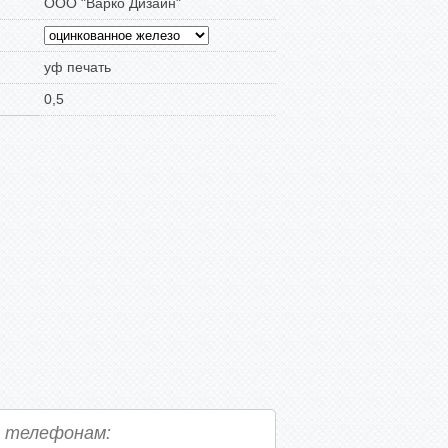
ООО "Варко Дизайн"
уф печать
0,5
о телефонам: