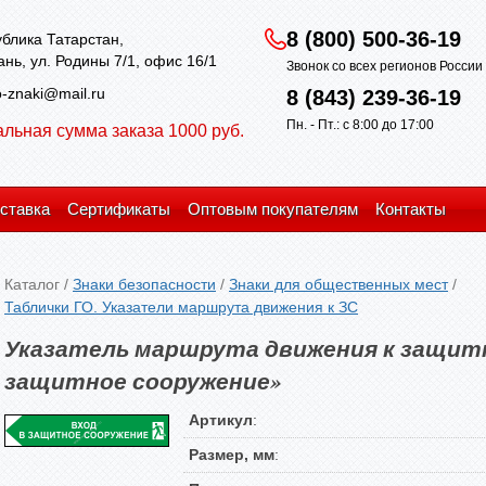
8 (800) 500-36-19
блика Татарстан,
зань, ул. Родины 7/1, офис 16/1
Звонок со всех регионов Росси
-znaki@mail.ru
8 (843) 239-36-19
Пн. - Пт.: с 8:00 до 17:00
льная сумма заказа 1000 руб.
ставка
Сертификаты
Оптовым покупателям
Контакты
Каталог
/
Знаки безопасности
/
Знаки для общественных мест
/
Таблички ГО. Указатели маршрута движения к ЗС
Указатель маршрута движения к защит
защитное сооружение»
Артикул
:
Размер, мм
: