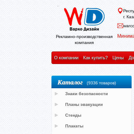
Респу
г. Ка
warco
Минима
Рекламно-производственная
компания
О компании
Как купить?
Цены
До
Каталог
(9336 товаров)
Знаки безопасности
Планы эвакуации
Стенды
Плакаты