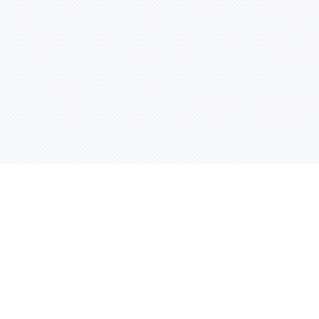
Услуги
Адрес:
РТ, г. Казань, 
асности
УФ печать
ации
Интерьерная печать
Фрезерная резка
Лазерная резка
Плоттерная резка
Вакуумная формовка