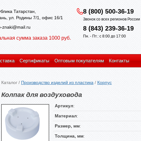
8 (800) 500-36-19
блика Татарстан,
зань, ул. Родины 7/1, офис 16/1
Звонок со всех регионов Росси
-znaki@mail.ru
8 (843) 239-36-19
Пн. - Пт.: с 8:00 до 17:00
льная сумма заказа 1000 руб.
ставка
Сертификаты
Оптовым покупателям
Контакты
Каталог
/
Производство изделий из пластика
/
Корпус
Колпак для воздуховода
Артикул
:
Материал
:
Размер, мм
:
Толщина, мм
: