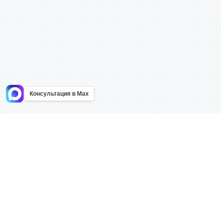
Консультация в Max
Информация
Каталог
Главная
Знаки безоп
О компании
Планы эваку
Контакты
Стенды
Доставка
Плакаты
Акции
Таблички
Как купить?
Наклейки