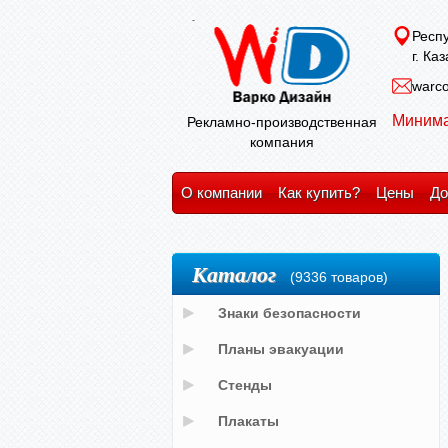
Респу
г. Ка
warco
Минима
Рекламно-производственная
компания
О компании
Как купить?
Цены
До
Каталог
(9336 товаров)
Знаки безопасности
Планы эвакуации
Стенды
Плакаты