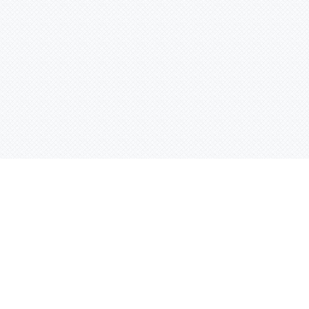
Контактная информация
ул. Родины 7/1, офис 16/1
(второй этаж)
E-mail:
warco-znaki@mail.ru
239-36-21
Тел.:
8 (843)
239-36-19