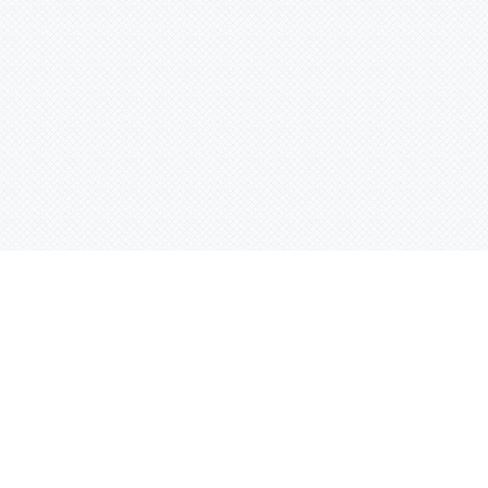
Услуги
Адрес:
РТ, г. Казань, 
асности
УФ печать
ации
Интерьерная печать
Фрезерная резка
Лазерная резка
Плоттерная резка
Вакуумная формовка