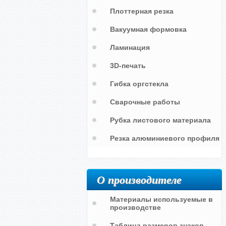
Плоттерная резка
Вакуумная формовка
Ламинация
3D-печать
Гибка оргстекла
Пластиковая панель для стойки
Сварочные работы
а
торгового оборудования
Защитный колпак медицинского
оборудования
Рубка листового материала
Резка алюминиевого профиля
О производителе
Материалы используемые в
производстве
Таблица размеров знаков