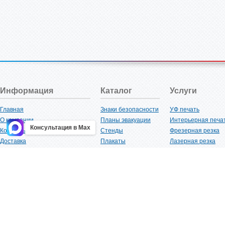
Информация
Каталог
Услуги
Главная
Знаки безопасности
УФ печать
О компании
Планы эвакуации
Интерьерная печа
Консультация в Max
Контакты
Стенды
Фрезерная резка
Доставка
Плакаты
Лазерная резка
Акции
Таблички
Плоттерная резка
Как купить?
Наклейки
Вакуумная формов
Поставщикам
Трафареты
Ламинация
Оптовым покупателям
Рекламная продукция
3D-печать
Карта сайта
Изделий из пластика
Гибка оргстекла
Клиенты
Сварочные работ
Нормативная документация
Рубка листового м