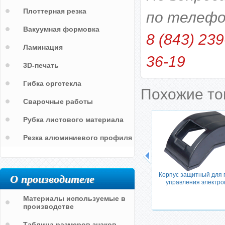
Плоттерная резка
по телефо
Вакуумная формовка
8 (843) 239
Ламинация
36-19
3D-печать
Гибка оргстекла
Похожие т
Сварочные работы
Рубка листового материала
Резка алюминиевого профиля
О производителе
Корпус защитный для 
да
Пластиковая панель для стойки
управления электро
торгового оборудования
Материалы используемые в
производстве
Таблица размеров знаков