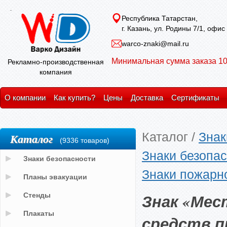
Республика Татарстан,
г. Казань, ул. Родины 7/1, офис
warco-znaki@mail.ru
Минимальная сумма заказа 10
Рекламно-производственная
компания
О компании
Как купить?
Цены
Доставка
Сертификаты
Каталог
/
Знак
Каталог
(9336 товаров)
Знаки безопас
Знаки безопасности
Знаки пожарн
Планы эвакуации
Знак «Мес
Стенды
Плакаты
средств 