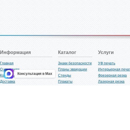
Информация
Каталог
Услуги
Главная
Знаки безопасности
УФ печать
О компании
Планы эвакуации
Интерьерная печа
Консультация в Max
Контакты
Стенды
Фрезерная резка
Доставка
Плакаты
Лазерная резка
Акции
Таблички
Плоттерная резка
Как купить?
Наклейки
Вакуумная формов
Поставщикам
Трафареты
Ламинация
Оптовым покупателям
Рекламная продукция
3D-печать
Карта сайта
Изделий из пластика
Гибка оргстекла
Клиенты
Сварочные работ
Нормативная документация
Рубка листового м