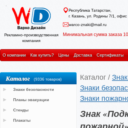
Республика Татарстан,
г. Казань, ул. Родины 7/1, офис
warco-znaki@mail.ru
Минимальная сумма заказа 10
Рекламно-производственная
компания
О компании
Как купить?
Цены
Доставка
Сертификаты
Каталог
/
Знак
Каталог
(9336 товаров)
Знаки безопас
Знаки безопасности
Знаки пожарн
Планы эвакуации
Знак «По
Стенды
Плакаты
пожарной