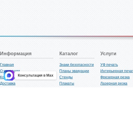
Информация
Каталог
Услуги
Главная
Знаки безопасности
УФ печать
О компании
Планы эвакуации
Интерьерная печа
Консультация в Max
Контакты
Стенды
Фрезерная резка
Доставка
Плакаты
Лазерная резка
Акции
Таблички
Плоттерная резка
Как купить?
Наклейки
Вакуумная формов
Поставщикам
Трафареты
Ламинация
Оптовым покупателям
Рекламная продукция
3D-печать
Карта сайта
Изделий из пластика
Гибка оргстекла
Клиенты
Сварочные работ
Нормативная документация
Рубка листового м