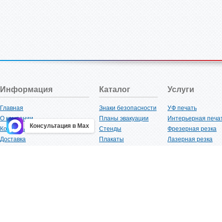
Информация
Каталог
Услуги
Главная
Знаки безопасности
УФ печать
О компании
Планы эвакуации
Интерьерная печа
Консультация в Max
Контакты
Стенды
Фрезерная резка
Доставка
Плакаты
Лазерная резка
Акции
Таблички
Плоттерная резка
Как купить?
Наклейки
Вакуумная формов
Поставщикам
Трафареты
Ламинация
Оптовым покупателям
Рекламная продукция
3D-печать
Карта сайта
Изделий из пластика
Гибка оргстекла
Клиенты
Сварочные работ
Нормативная документация
Рубка листового м