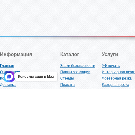
Информация
Каталог
Услуги
Главная
Знаки безопасности
УФ печать
О компании
Планы эвакуации
Интерьерная печа
Консультация в Max
Контакты
Стенды
Фрезерная резка
Доставка
Плакаты
Лазерная резка
Акции
Таблички
Плоттерная резка
Как купить?
Наклейки
Вакуумная формов
Поставщикам
Трафареты
Ламинация
Оптовым покупателям
Рекламная продукция
3D-печать
Карта сайта
Изделий из пластика
Гибка оргстекла
Клиенты
Сварочные работ
Нормативная документация
Рубка листового м