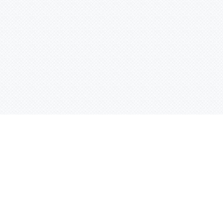
Контактная информация
ул. Родины 7/1, офис 16/1
(второй этаж)
E-mail:
warco-znaki@mail.ru
239-36-21
Тел.:
8 (843)
239-36-19