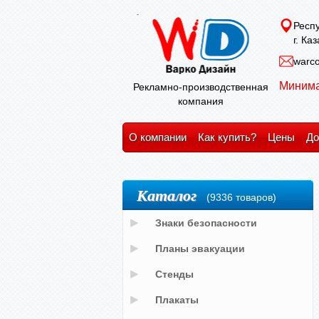
Респу
г. Ка
warco
Минима
Рекламно-производственная
компания
О компании
Как купить?
Цены
До
Каталог
(9336 товаров)
Знаки безопасности
Планы эвакуации
Стенды
Плакаты