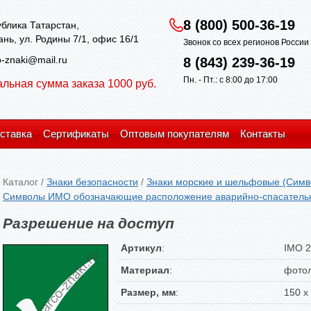
8 (800) 500-36-19
блика Татарстан,
зань, ул. Родины 7/1, офис 16/1
Звонок со всех регионов Росси
-znaki@mail.ru
8 (843) 239-36-19
Пн. - Пт.: с 8:00 до 17:00
льная сумма заказа 1000 руб.
ставка
Сертификаты
Оптовым покупателям
Контакты
Каталог
/
Знаки безопасности
/
Знаки морские и шельфовые (Симв
Символы ИМО обозначающие расположение аварийно-спасательно
Разрешение на доступ
Артикул
:
IMO 2
Материал
:
фото
Размер, мм
:
150 х