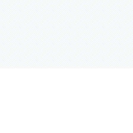
Услуги
Адрес:
РТ, г. Казань, 
асности
УФ печать
ации
Интерьерная печать
Фрезерная резка
Лазерная резка
Плоттерная резка
Вакуумная формовка