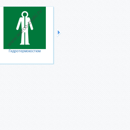
Гидротермокостюм
Переносная радиостанция
спасательного средства