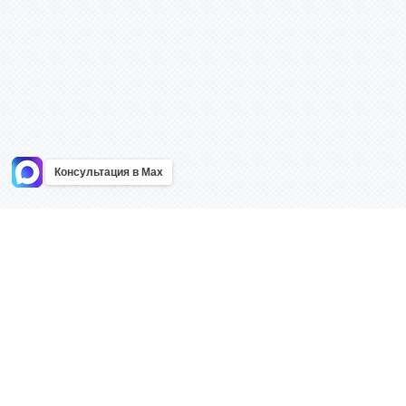
Консультация в Max
Информация
Каталог
Главная
Знаки безоп
О компании
Планы эваку
Контакты
Стенды
Доставка
Плакаты
Акции
Таблички
Как купить?
Наклейки