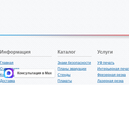
Информация
Каталог
Услуги
Главная
Знаки безопасности
УФ печать
О компании
Планы эвакуации
Интерьерная печа
Консультация в Max
Контакты
Стенды
Фрезерная резка
Доставка
Плакаты
Лазерная резка
Акции
Таблички
Плоттерная резка
Как купить?
Наклейки
Вакуумная формов
Поставщикам
Трафареты
Ламинация
Оптовым покупателям
Рекламная продукция
3D-печать
Карта сайта
Изделий из пластика
Гибка оргстекла
Клиенты
Сварочные работ
Нормативная документация
Рубка листового м