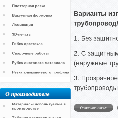
Плоттерная резка
Варианты из
Вакуумная формовка
трубопровод
Ламинация
3D-печать
1. Без защитн
Гибка оргстекла
2. С защитны
Сварочные работы
(наружные тр
Рубка листового материала
Резка алюминиевого профиля
3. Прозрачное
трубопроводы
О производителе
Материалы используемые в
Оставить отзыв
производстве
Таблица размеров знаков