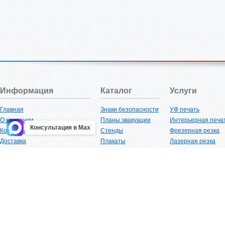
Информация
Каталог
Услуги
Главная
Знаки безопасности
УФ печать
О компании
Планы эвакуации
Интерьерная печа
Консультация в Max
Контакты
Стенды
Фрезерная резка
Доставка
Плакаты
Лазерная резка
Акции
Таблички
Плоттерная резка
Как купить?
Наклейки
Вакуумная формов
Поставщикам
Трафареты
Ламинация
Оптовым покупателям
Рекламная продукция
3D-печать
Карта сайта
Изделий из пластика
Гибка оргстекла
Клиенты
Сварочные работ
Нормативная документация
Рубка листового м