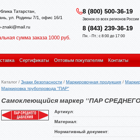
8 (800) 500-36-19
блика Татарстан,
зань, ул. Родины 7/1, офис 16/1
Звонок со всех регионов Росси
-znaki@mail.ru
8 (843) 239-36-19
Пн. - Пт.: с 8:00 до 17:00
льная сумма заказа 1000 руб.
ставка
Сертификаты
Оптовым покупателям
Контакты
Каталог
/
Знаки безопасности
/
Маркировочная продукция
/
Маркир
Маркировка трубопровода "ПАР"
Самоклеющийся маркер "ПАР СРЕДНЕГ
Артикул
:
Материал
:
Нормативный документ
: