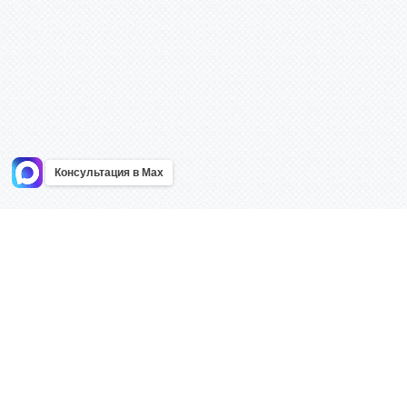
Консультация в Max
Информация
Каталог
Главная
Знаки безоп
О компании
Планы эваку
Контакты
Стенды
Доставка
Плакаты
Акции
Таблички
Как купить?
Наклейки