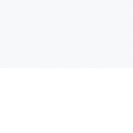
Услуги
Адрес:
РТ, г. Казань, 
асности
УФ печать
ации
Интерьерная печать
Фрезерная резка
Лазерная резка
Плоттерная резка
Вакуумная формовка