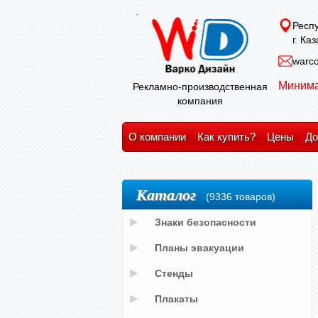
Респу
г. Ка
warco
Минима
Рекламно-производственная
компания
О компании
Как купить?
Цены
До
Каталог
(9336 товаров)
Знаки безопасности
Планы эвакуации
Стенды
Плакаты