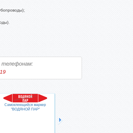
убопроводы);
оды).
о телефонам:
-19
Самоклеющийся маркер
Самоклеющийся маркер
"ВОДЯНОЙ ПАР"
"ВОЗВРАТ ПАРА"