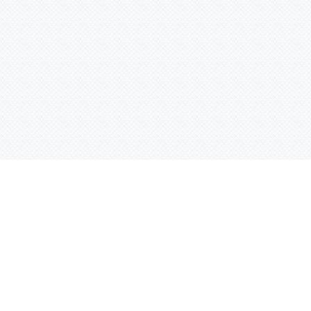
Контактная информация
ул. Родины 7/1, офис 16/1
(второй этаж)
E-mail:
warco-znaki@mail.ru
239-36-21
Тел.:
8 (843)
239-36-19