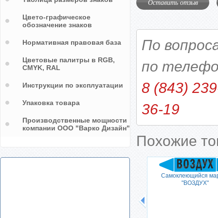
Оставить отзыв
Цвето-графическое
обозначение знаков
По вопрос
Нормативная правовая база
Цветовые палитры в RGB,
по телефо
CMYK, RAL
8 (843) 239
Инструкции по эксплуатации
Упаковка товара
36-19
Производственные мощности
компании ООО "Варко Дизайн"
Похожие т
 "НА
Самоклеющийся ма
КА"
"ВОЗДУХ"