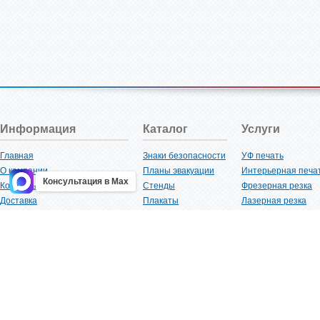
Информация
Каталог
Услуги
Главная
Знаки безопасности
УФ печать
О компании
Планы эвакуации
Интерьерная печа
Консультация в Max
Контакты
Стенды
Фрезерная резка
Доставка
Плакаты
Лазерная резка
Акции
Таблички
Плоттерная резка
Как купить?
Наклейки
Вакуумная формов
Поставщикам
Трафареты
Ламинация
Оптовым покупателям
Рекламная продукция
3D-печать
Карта сайта
Изделий из пластика
Гибка оргстекла
Клиенты
Сварочные работ
Нормативная документация
Рубка листового м