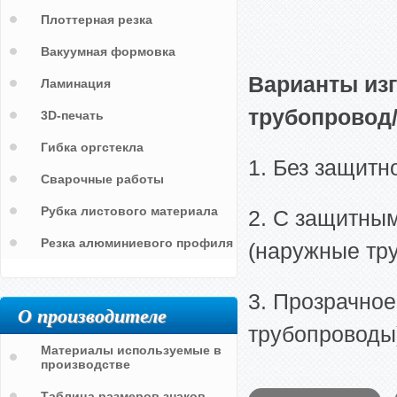
Плоттерная резка
Вакуумная формовка
Варианты из
Ламинация
трубопровод
3D-печать
Гибка оргстекла
1. Без защитн
Сварочные работы
Рубка листового материала
2. С защитны
Резка алюминиевого профиля
(наружные тр
3. Прозрачное
О производителе
трубопроводы
Материалы используемые в
производстве
Таблица размеров знаков