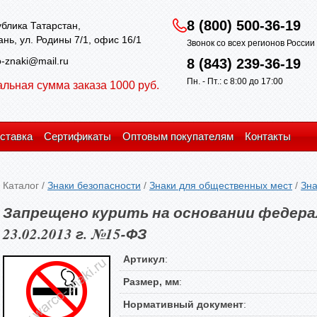
8 (800) 500-36-19
блика Татарстан,
зань, ул. Родины 7/1, офис 16/1
Звонок со всех регионов Росси
-znaki@mail.ru
8 (843) 239-36-19
Пн. - Пт.: с 8:00 до 17:00
льная сумма заказа 1000 руб.
ставка
Сертификаты
Оптовым покупателям
Контакты
Каталог
/
Знаки безопасности
/
Знаки для общественных мест
/
Зна
Запрещено курить на основании федера
23.02.2013 г. №15-ФЗ
Артикул
:
Размер, мм
:
Нормативный документ
: