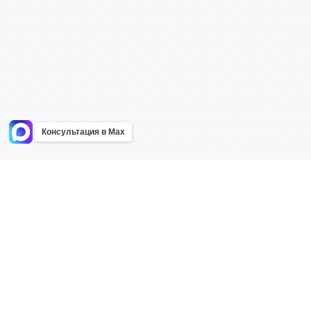
Консультация в Max
Информация
Каталог
Главная
Знаки безоп
О компании
Планы эваку
Контакты
Стенды
Доставка
Плакаты
Акции
Таблички
Как купить?
Наклейки