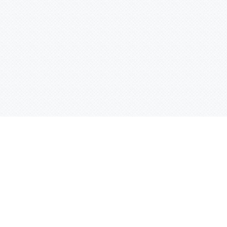
Услуги
Адрес:
РТ, г. Казань, 
асности
УФ печать
ации
Интерьерная печать
Фрезерная резка
Лазерная резка
Плоттерная резка
Вакуумная формовка