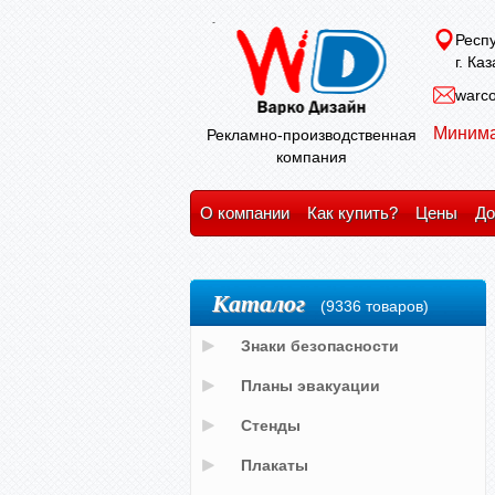
Респу
г. Ка
warco
Минима
Рекламно-производственная
компания
О компании
Как купить?
Цены
До
Каталог
(9336 товаров)
Знаки безопасности
Планы эвакуации
Стенды
Плакаты