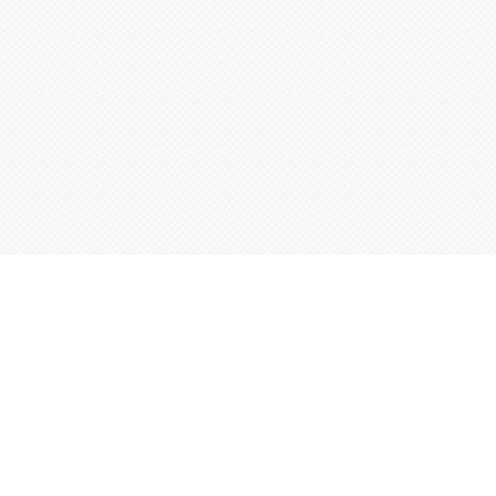
Контактная информация
ул. Родины 7/1, офис 16/1
(второй этаж)
E-mail:
warco-znaki@mail.ru
239-36-21
Тел.:
8 (843)
239-36-19