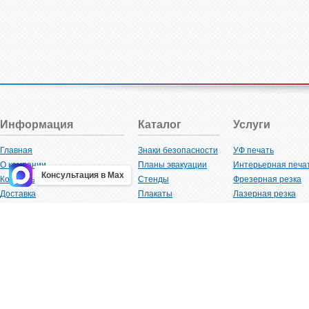
Информация
Каталог
Услуги
Главная
Знаки безопасности
УФ печать
О компании
Планы эвакуации
Интерьерная печа
Консультация в Max
Контакты
Стенды
Фрезерная резка
Доставка
Плакаты
Лазерная резка
Акции
Таблички
Плоттерная резка
Как купить?
Наклейки
Вакуумная формов
Поставщикам
Трафареты
Ламинация
Оптовым покупателям
Рекламная продукция
3D-печать
Карта сайта
Изделий из пластика
Гибка оргстекла
Клиенты
Сварочные работ
Нормативная документация
Рубка листового м