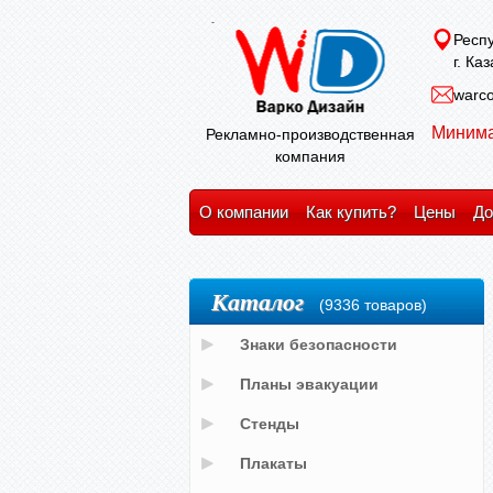
Респу
г. Ка
warco
Минима
Рекламно-производственная
компания
О компании
Как купить?
Цены
До
Каталог
(9336 товаров)
Знаки безопасности
Планы эвакуации
Стенды
Плакаты