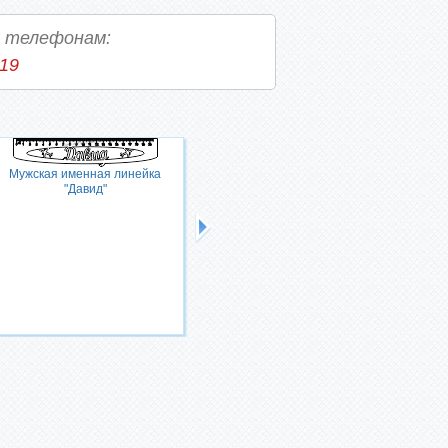
о телефонам:
-19
Мужская именная линейка
Мужская именная линейка "Егор"
"Давид"