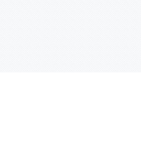
Контактная информация
ул. Родины 7/1, офис 16/1
(второй этаж)
E-mail:
warco-znaki@mail.ru
239-36-21
Тел.:
8 (843)
239-36-19