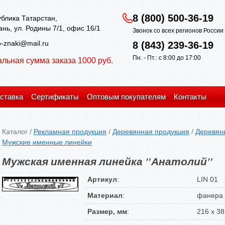
8 (800) 500-36-19
блика Татарстан,
зань, ул. Родины 7/1, офис 16/1
Звонок со всех регионов Росси
-znaki@mail.ru
8 (843) 239-36-19
Пн. - Пт.: с 8:00 до 17:00
льная сумма заказа 1000 руб.
ставка
Сертификаты
Оптовым покупателям
Контакты
Каталог
/
Рекламная продукция
/
Деревянная продукция
/
Деревян
Мужские именные линейки
Мужская именная линейка "Анатолий"
Артикул
:
LIN 01
Материал
:
фанера
Размер, мм
:
216 х 38