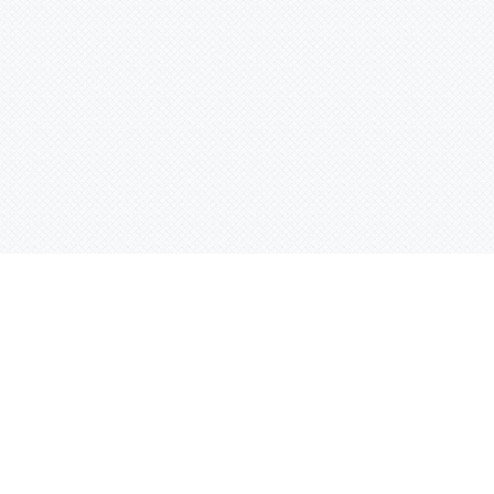
Услуги
Адрес:
РТ, г. Казань, 
асности
УФ печать
ации
Интерьерная печать
Фрезерная резка
Лазерная резка
Плоттерная резка
Вакуумная формовка