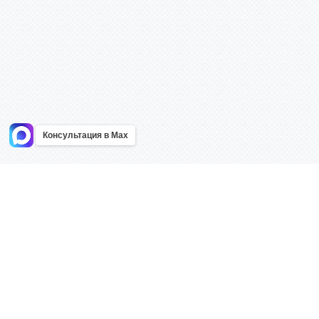
Консультация в Max
Информация
Каталог
Главная
Знаки безоп
О компании
Планы эваку
Контакты
Стенды
Доставка
Плакаты
Акции
Таблички
Как купить?
Наклейки