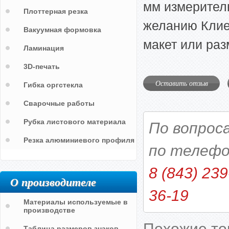
мм измерител
Плоттерная резка
желанию Клие
Вакуумная формовка
макет или раз
Ламинация
3D-печать
Оставить отзыв
Гибка оргстекла
Сварочные работы
Рубка листового материала
По вопрос
Резка алюминиевого профиля
по телефо
8 (843) 239
О производителе
36-19
Материалы используемые в
производстве
Похожие т
Таблица размеров знаков