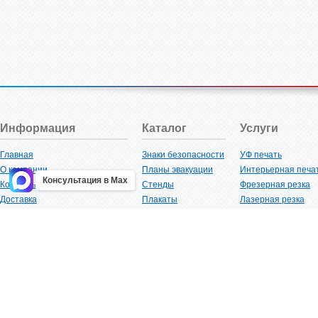
Информация
Каталог
Услуги
Главная
Знаки безопасности
УФ печать
О компании
Планы эвакуации
Интерьерная печа
Консультация в Max
Контакты
Стенды
Фрезерная резка
Доставка
Плакаты
Лазерная резка
Акции
Таблички
Плоттерная резка
Как купить?
Наклейки
Вакуумная формов
Поставщикам
Трафареты
Ламинация
Оптовым покупателям
Рекламная продукция
3D-печать
Карта сайта
Изделий из пластика
Гибка оргстекла
Клиенты
Сварочные работ
Нормативная документация
Рубка листового м