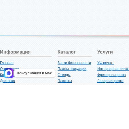
Информация
Каталог
Услуги
Главная
Знаки безопасности
УФ печать
О компании
Планы эвакуации
Интерьерная печа
Консультация в Max
Контакты
Стенды
Фрезерная резка
Доставка
Плакаты
Лазерная резка
Акции
Таблички
Плоттерная резка
Как купить?
Наклейки
Вакуумная формов
Поставщикам
Трафареты
Ламинация
Оптовым покупателям
Рекламная продукция
3D-печать
Карта сайта
Изделий из пластика
Гибка оргстекла
Клиенты
Сварочные работ
Нормативная документация
Рубка листового м