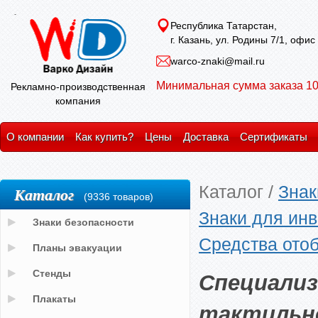
Республика Татарстан,
г. Казань, ул. Родины 7/1, офис
warco-znaki@mail.ru
Минимальная сумма заказа 10
Рекламно-производственная
компания
О компании
Как купить?
Цены
Доставка
Сертификаты
Каталог
/
Знак
Каталог
(9336 товаров)
Знаки для ин
Знаки безопасности
Средства ото
Планы эвакуации
Специали
Стенды
Плакаты
тактильно