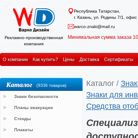
Республика Татарстан,
г. Казань, ул. Родины 7/1, офис
warco-znaki@mail.ru
Минимальная сумма заказа 10
Рекламно-производственная
компания
О компании
Как купить?
Цены
Доставка
Сертификаты
Каталог
/
Знак
Каталог
(9336 товаров)
Знаки для ин
Знаки безопасности
Средства ото
Планы эвакуации
Специализ
Стенды
Плакаты
доступнос