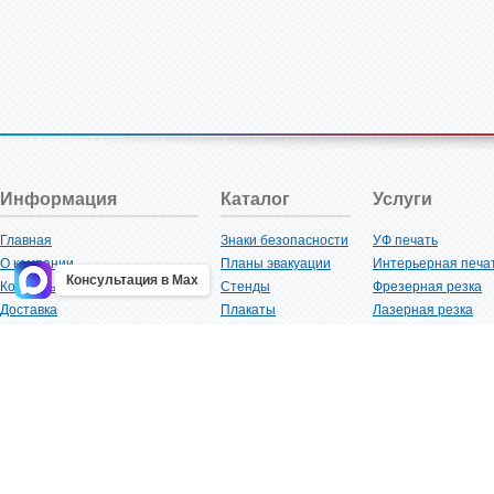
Информация
Каталог
Услуги
Главная
Знаки безопасности
УФ печать
О компании
Планы эвакуации
Интерьерная печа
Консультация в Max
Контакты
Стенды
Фрезерная резка
Доставка
Плакаты
Лазерная резка
Акции
Таблички
Плоттерная резка
Как купить?
Наклейки
Вакуумная формов
Поставщикам
Трафареты
Ламинация
Оптовым покупателям
Рекламная продукция
3D-печать
Карта сайта
Изделий из пластика
Гибка оргстекла
Клиенты
Сварочные работ
Нормативная документация
Рубка листового м