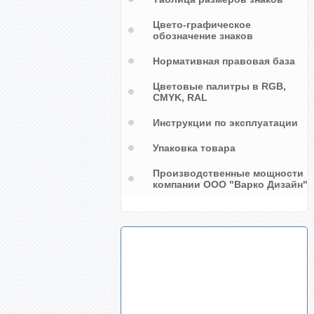
Буквы А, Б, С, Д, Е, Ж, З, И, К, Л, М,
Вратарь хоккейного клуба
Цвето-графическое
Н, О, П, Р, С, Т, У, Х, Ш, Щ, Э, Ю, Я
обозначение знаков
Нормативная правовая база
Цветовые палитры в RGB,
CMYK, RAL
Инструкции по эксплуатации
Упаковка товара
Производственные мощности
компании ООО "Варко Дизайн"