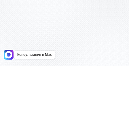
Консультация в Max
Информация
Каталог
Главная
Знаки безоп
О компании
Планы эваку
Контакты
Стенды
Доставка
Плакаты
Акции
Таблички
Как купить?
Наклейки