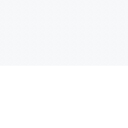
Контактная информация
ул. Родины 7/1, офис 16/1
(второй этаж)
E-mail:
warco-znaki@mail.ru
239-36-21
Тел.:
8 (843)
239-36-19