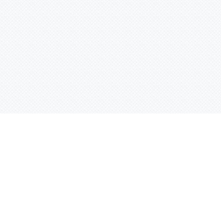
Услуги
Адрес:
РТ, г. Казань, 
асности
УФ печать
ации
Интерьерная печать
Фрезерная резка
Лазерная резка
Плоттерная резка
Вакуумная формовка