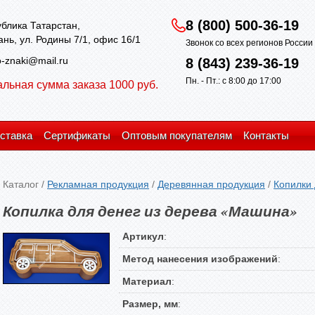
8 (800) 500-36-19
блика Татарстан,
зань, ул. Родины 7/1, офис 16/1
Звонок со всех регионов Росси
-znaki@mail.ru
8 (843) 239-36-19
Пн. - Пт.: с 8:00 до 17:00
льная сумма заказа 1000 руб.
ставка
Сертификаты
Оптовым покупателям
Контакты
Каталог
/
Рекламная продукция
/
Деревянная продукция
/
Копилки 
Копилка для денег из дерева «Машина»
Артикул
:
Метод нанесения изображений
:
Материал
:
Размер, мм
: