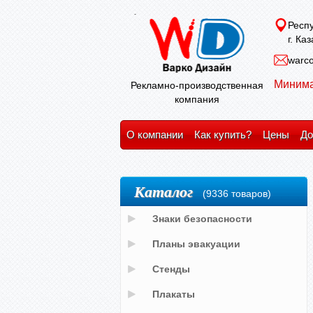
Респу
г. Ка
warco
Минима
Рекламно-производственная
компания
О компании
Как купить?
Цены
До
Каталог
(9336 товаров)
Знаки безопасности
Планы эвакуации
Стенды
Плакаты