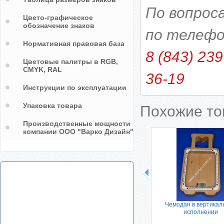
По вопрос
Цвето-графическое
обозначение знаков
по телефо
Нормативная правовая база
8 (843) 239
Цветовые палитры в RGB,
CMYK, RAL
36-19
Инструкции по эксплуатации
Упаковка товара
Похожие т
Производственные мощности
компании ООО "Варко Дизайн"
К, Л, М,
Вратарь хоккейного клуба
Чемодан в вертикал
 Э, Ю, Я
исполнении