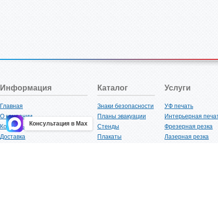
Информация
Каталог
Услуги
Главная
Знаки безопасности
УФ печать
О компании
Планы эвакуации
Интерьерная печа
Консультация в Max
Контакты
Стенды
Фрезерная резка
Доставка
Плакаты
Лазерная резка
Акции
Таблички
Плоттерная резка
Как купить?
Наклейки
Вакуумная формов
Поставщикам
Трафареты
Ламинация
Оптовым покупателям
Рекламная продукция
3D-печать
Карта сайта
Изделий из пластика
Гибка оргстекла
Клиенты
Сварочные работ
Нормативная документация
Рубка листового м