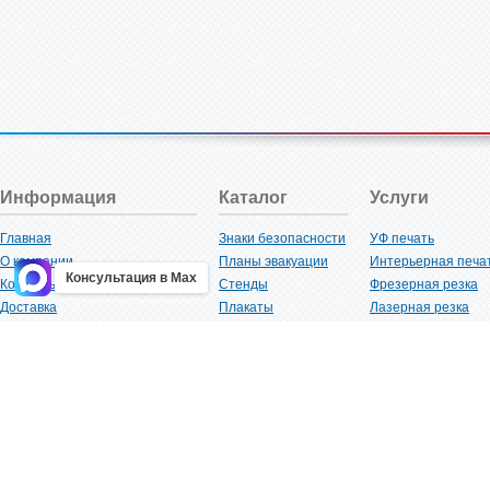
Информация
Каталог
Услуги
Главная
Знаки безопасности
УФ печать
О компании
Планы эвакуации
Интерьерная печа
Консультация в Max
Контакты
Стенды
Фрезерная резка
Доставка
Плакаты
Лазерная резка
Акции
Таблички
Плоттерная резка
Как купить?
Наклейки
Вакуумная формов
Поставщикам
Трафареты
Ламинация
Оптовым покупателям
Рекламная продукция
3D-печать
Карта сайта
Изделий из пластика
Гибка оргстекла
Клиенты
Сварочные работ
Нормативная документация
Рубка листового м