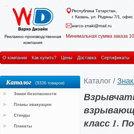
Республика Татарстан,
г. Казань, ул. Родины 7/1, офис
warco-znaki@mail.ru
Минимальная сумма заказа 10
Рекламно-производственная
компания
О компании
Как купить?
Цены
Доставка
Сертификаты
Каталог
/
Знак
Каталог
(9336 товаров)
Взрывчаты
Знаки безопасности
Планы эвакуации
взрывающи
Стенды
класс 1. П
Плакаты