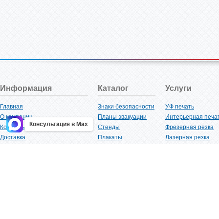
Информация
Каталог
Услуги
Главная
Знаки безопасности
УФ печать
О компании
Планы эвакуации
Интерьерная печа
Консультация в Max
Контакты
Стенды
Фрезерная резка
Доставка
Плакаты
Лазерная резка
Акции
Таблички
Плоттерная резка
Как купить?
Наклейки
Вакуумная формов
Поставщикам
Трафареты
Ламинация
Оптовым покупателям
Рекламная продукция
3D-печать
Карта сайта
Изделий из пластика
Гибка оргстекла
Клиенты
Сварочные работ
Нормативная документация
Рубка листового м