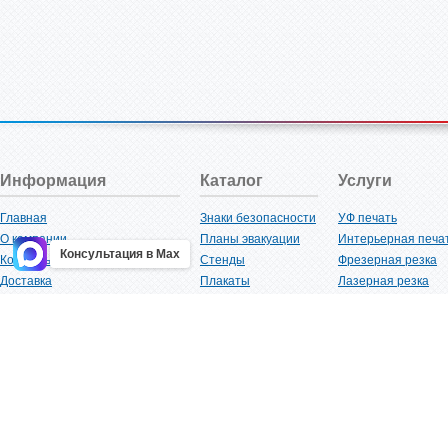
Информация
Каталог
Услуги
Главная
Знаки безопасности
УФ печать
О компании
Планы эвакуации
Интерьерная печа
Консультация в Max
Контакты
Стенды
Фрезерная резка
Доставка
Плакаты
Лазерная резка
Акции
Таблички
Плоттерная резка
Как купить?
Наклейки
Вакуумная формов
Поставщикам
Трафареты
Ламинация
Оптовым покупателям
Рекламная продукция
3D-печать
Карта сайта
Изделий из пластика
Гибка оргстекла
Клиенты
Сварочные работ
Нормативная документация
Рубка листового м