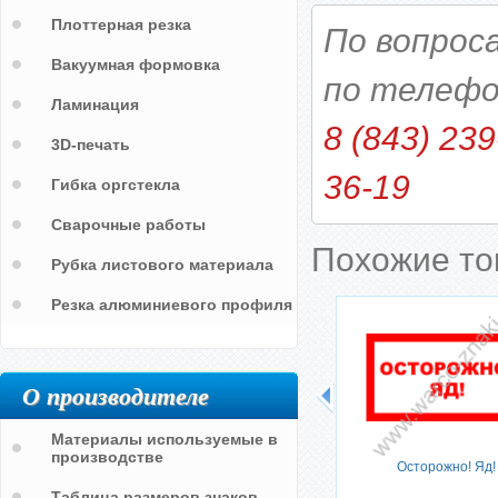
Плоттерная резка
По вопрос
Вакуумная формовка
по телефо
Ламинация
8 (843) 239
3D-печать
36-19
Гибка оргстекла
Сварочные работы
Похожие т
Рубка листового материала
Резка алюминиевого профиля
О производителе
ходной
На участке нанесена пешеходная
Материалы используемые в
разметка. Движение строго по
производстве
данной разметке
Осторожно! Яд!
Таблица размеров знаков