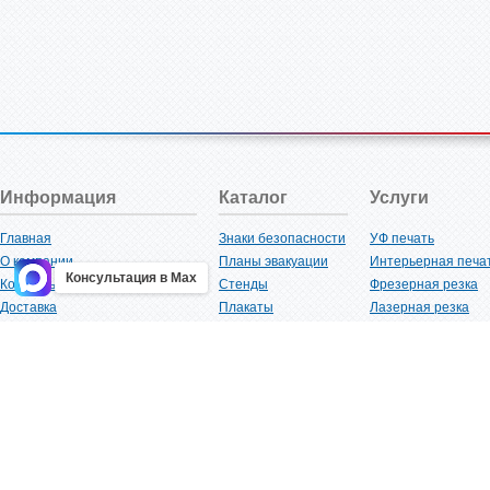
Информация
Каталог
Услуги
Главная
Знаки безопасности
УФ печать
О компании
Планы эвакуации
Интерьерная печа
Консультация в Max
Контакты
Стенды
Фрезерная резка
Доставка
Плакаты
Лазерная резка
Акции
Таблички
Плоттерная резка
Как купить?
Наклейки
Вакуумная формов
Поставщикам
Трафареты
Ламинация
Оптовым покупателям
Рекламная продукция
3D-печать
Карта сайта
Изделий из пластика
Гибка оргстекла
Клиенты
Сварочные работ
Нормативная документация
Рубка листового м