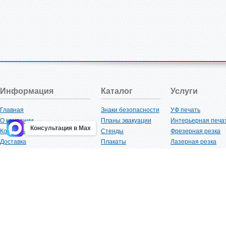
Информация
Каталог
Услуги
Главная
Знаки безопасности
УФ печать
О компании
Планы эвакуации
Интерьерная печа
Консультация в Max
Контакты
Стенды
Фрезерная резка
Доставка
Плакаты
Лазерная резка
Акции
Таблички
Плоттерная резка
Как купить?
Наклейки
Вакуумная формов
Поставщикам
Трафареты
Ламинация
Оптовым покупателям
Рекламная продукция
3D-печать
Карта сайта
Изделий из пластика
Гибка оргстекла
Клиенты
Сварочные работ
Нормативная документация
Рубка листового м