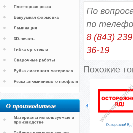
Плоттерная резка
По вопрос
Вакуумная формовка
по телефо
Ламинация
8 (843) 239
3D-печать
36-19
Гибка оргстекла
Сварочные работы
Похожие т
Рубка листового материала
Резка алюминиевого профиля
О производителе
ходной
На участке нанесена пешеходная
Материалы используемые в
разметка. Движение строго по
производстве
данной разметке
Осторожно! Яд!
Таблица размеров знаков