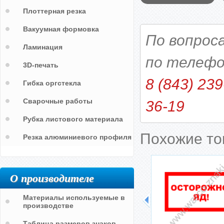
Плоттерная резка
Вакуумная формовка
По вопрос
Ламинация
по телефо
3D-печать
8 (843) 239
Гибка оргстекла
Сварочные работы
36-19
Рубка листового материала
Похожие т
Резка алюминиевого профиля
О производителе
Материалы используемые в
производстве
ходной
На участке нанесена пешеходная
Таблица размеров знаков
разметка. Движение строго по