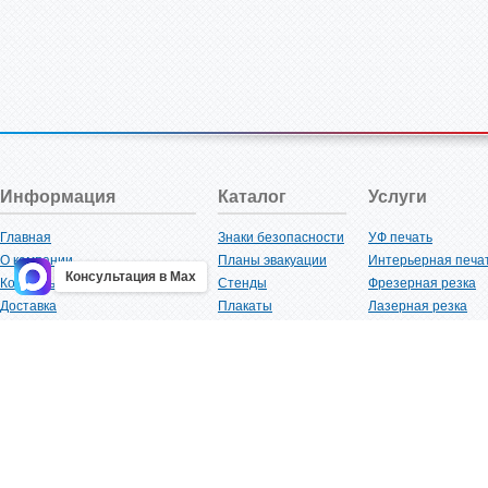
Информация
Каталог
Услуги
Главная
Знаки безопасности
УФ печать
О компании
Планы эвакуации
Интерьерная печа
Консультация в Max
Контакты
Стенды
Фрезерная резка
Доставка
Плакаты
Лазерная резка
Акции
Таблички
Плоттерная резка
Как купить?
Наклейки
Вакуумная формов
Поставщикам
Трафареты
Ламинация
Оптовым покупателям
Рекламная продукция
3D-печать
Карта сайта
Изделий из пластика
Гибка оргстекла
Клиенты
Сварочные работ
Нормативная документация
Рубка листового м