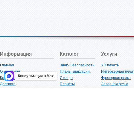
Информация
Каталог
Услуги
Главная
Знаки безопасности
УФ печать
О компании
Планы эвакуации
Интерьерная печа
Консультация в Max
Контакты
Стенды
Фрезерная резка
Доставка
Плакаты
Лазерная резка
Акции
Таблички
Плоттерная резка
Как купить?
Наклейки
Вакуумная формов
Поставщикам
Трафареты
Ламинация
Оптовым покупателям
Рекламная продукция
3D-печать
Карта сайта
Изделий из пластика
Гибка оргстекла
Клиенты
Сварочные работ
Нормативная документация
Рубка листового м