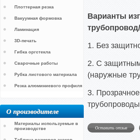
Плоттерная резка
Варианты из
Вакуумная формовка
трубопровод
Ламинация
3D-печать
1. Без защитн
Гибка оргстекла
2. С защитны
Сварочные работы
(наружные тр
Рубка листового материала
Резка алюминиевого профиля
3. Прозрачное
трубопроводы
О производителе
Материалы используемые в
Оставить отзыв
производстве
Таблица размеров знаков