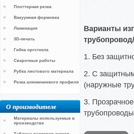
Плоттерная резка
Вакуумная формовка
Варианты из
Ламинация
трубопровод
3D-печать
Гибка оргстекла
1. Без защитн
Сварочные работы
Рубка листового материала
2. С защитны
Резка алюминиевого профиля
(наружные тр
3. Прозрачное
О производителе
трубопроводы
Материалы используемые в
производстве
Таблица размеров знаков