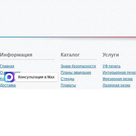
Информация
Каталог
Услуги
Главная
Знаки безопасности
УФ печать
О компании
Планы эвакуации
Интерьерная печа
Консультация в Max
Контакты
Стенды
Фрезерная резка
Доставка
Плакаты
Лазерная резка
Акции
Таблички
Плоттерная резка
Как купить?
Наклейки
Вакуумная формов
Поставщикам
Трафареты
Ламинация
Оптовым покупателям
Рекламная продукция
3D-печать
Карта сайта
Изделий из пластика
Гибка оргстекла
Клиенты
Сварочные работ
Нормативная документация
Рубка листового м