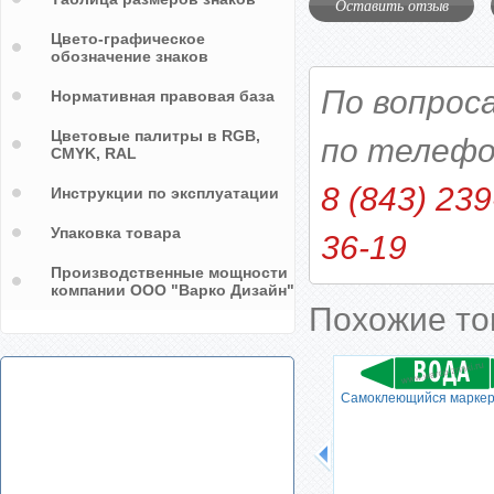
Оставить отзыв
Цвето-графическое
обозначение знаков
По вопрос
Нормативная правовая база
Цветовые палитры в RGB,
по телефо
CMYK, RAL
8 (843) 239
Инструкции по эксплуатации
Упаковка товара
36-19
Производственные мощности
компании ООО "Варко Дизайн"
Похожие т
ер
Самоклеющийся маркер
Самоклеющийся маркер
"ПЕРЕГРЕТАЯ ВОДА"