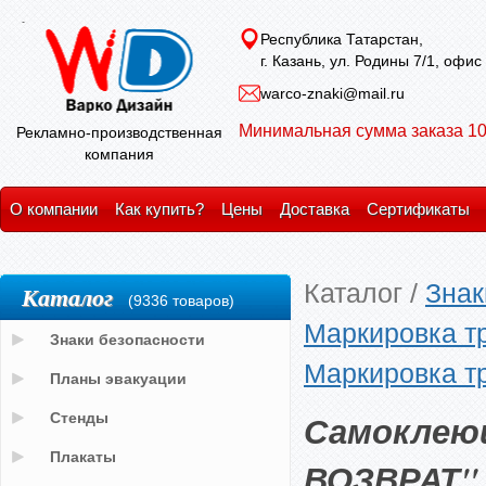
Республика Татарстан,
г. Казань, ул. Родины 7/1, офис
warco-znaki@mail.ru
Минимальная сумма заказа 10
Рекламно-производственная
компания
О компании
Как купить?
Цены
Доставка
Сертификаты
Каталог
/
Знак
Каталог
(9336 товаров)
Маркировка т
Знаки безопасности
Маркировка т
Планы эвакуации
Самоклею
Стенды
Плакаты
ВОЗВРАТ"