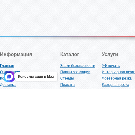
Информация
Каталог
Услуги
Главная
Знаки безопасности
УФ печать
О компании
Планы эвакуации
Интерьерная печа
Консультация в Max
Контакты
Стенды
Фрезерная резка
Доставка
Плакаты
Лазерная резка
Акции
Таблички
Плоттерная резка
Как купить?
Наклейки
Вакуумная формов
Поставщикам
Трафареты
Ламинация
Оптовым покупателям
Рекламная продукция
3D-печать
Карта сайта
Изделий из пластика
Гибка оргстекла
Клиенты
Сварочные работ
Нормативная документация
Рубка листового м