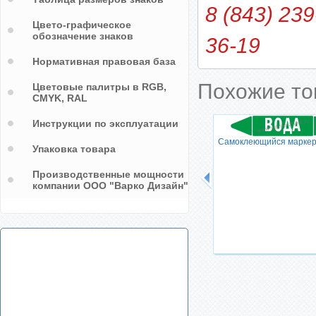
8 (843) 239
Цвето-графическое
обозначение знаков
36-19
Нормативная правовая база
Похожие т
Цветовые палитры в RGB,
CMYK, RAL
Инструкции по эксплуатации
ер
Самоклеющийся маркер
Самоклеющийся маркер
Упаковка товара
"ПЕРЕГРЕТАЯ ВОДА"
Производственные мощности
компании ООО "Варко Дизайн"